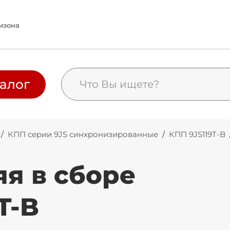
мзона
алог
/
КПП серии 9JS синхронизированные
/
КПП 9JS119T-B
я в сборе
T-B