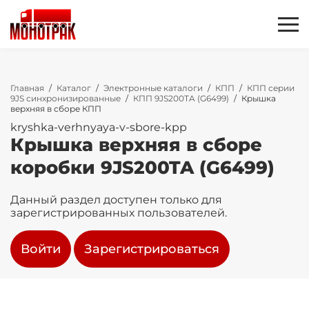
Главная
/
Каталог
/
Электронные каталоги
/
КПП
/
КПП серии
9JS синхронизированные
/
КПП 9JS200TA (G6499)
/
Крышка
верхняя в сборе КПП
kryshka-verhnyaya-v-sbore-kpp
Крышка верхняя в сборе
коробки 9JS200TA (G6499)
Данный раздел доступен только для
зарегистрированных пользователей.
Войти
Зарегистрироваться