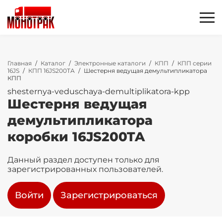
Главная
/
Каталог
/
Электронные каталоги
/
КПП
/
КПП серии
16JS
/
КПП 16JS200TA
/
Шестерня ведущая демультипликатора
КПП
shesternya-veduschaya-demultiplikatora-kpp
Шестерня ведущая
демультипликатора
коробки 16JS200TA
Данный раздел доступен только для
зарегистрированных пользователей.
Войти
Зарегистрироваться